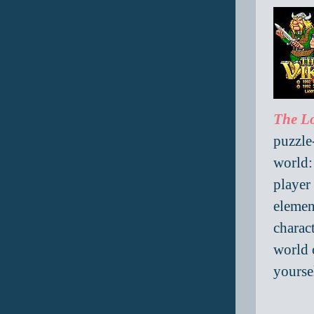
The L
puzzle
world:
player
elemen
charact
world 
yourse