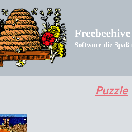
Freebeehive
Software die Spaß
Puzzle