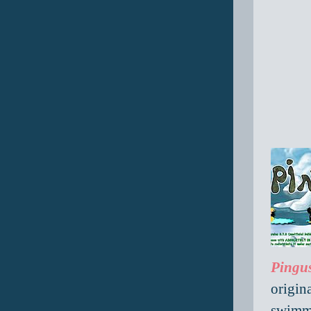
Pingu
origina
swimme