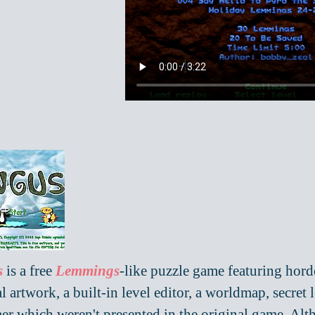
s
is a free
Lemmings
-like puzzle game featuring horde
l artwork, a built-in level editor, a worldmap, secret
r which weren't presented in the original game. Alth