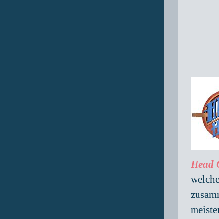
Head 
welche
zusamm
meiste