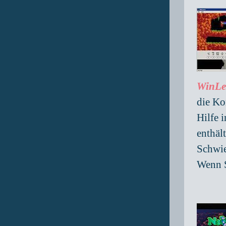
WinL
die Ko
Hilfe 
enthäl
Schwie
Wenn S