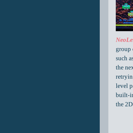
NeoL
group 
such a
the ne
retryi
level 
built-
the 2D 