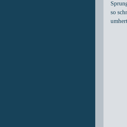
Sprung
so sch
umher