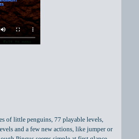
s of little penguins, 77 playable levels,
 levels and a few new actions, like jumper or
ough Pingus seems simple at first glance,